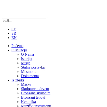
CP
SR
EN
Početna
O Muzeju
O Nama
Istorijat
Misija
Stalna postavka
Mi smo ...
Dokumenta
Iz zbirki
Maske
Skulpture u drvetu
Bronzana skulptura
Bronzani tegovi
Keramika
Muzički instrumenti