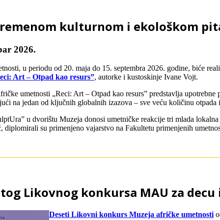
avremenom kulturnom i ekološkom pit
bar 2026.
tnosti, u periodu od 20. maja do 15. septembra 2026. godine, biće real
eci: Art – Otpad kao resurs”
, autorke i kustoskinje Ivane Vojt.
ričke umetnosti „Reci: Art – Otpad kao resurs” predstavlja upotrebne pr
jući na jedan od ključnih globalnih izazova – sve veću količinu otpada 
lptUra” u dvorištu Muzeja donosi umetničke reakcije tri mlada lokalna
 diplomirali su primenjeno vajarstvo na Fakultetu primenjenih umetnos
etog Likovnog konkursa MAU za decu 
Deseti Likovni konkurs Muzeja afričke umetnosti
od