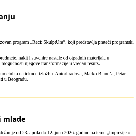
anju
izovan program „Reci: SkulptUra”, koji predstavlja prateći programski
edmete, nakit i suvenire nastale od otpadnih materijala u
i mogućnosti njegove transformacije u vredan resurs.
 umetnika na tekuću izložbu. Autori radova, Marko Blanuša, Petar
ti u Beogradu.
i mlade
ržan je od 23. aprila do 12. juna 2026. godine na temu „Impresije o