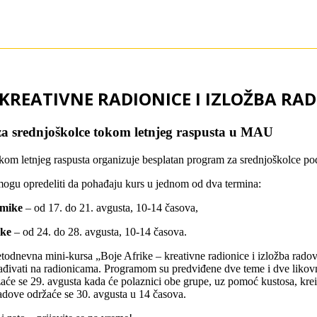
– KREATIVNE RADIONICE I IZLOŽBA RA
a srednjoškolce tokom letnjeg raspusta u MAU
kom letnjeg raspusta organizuje besplatan program za srednjoškolce pod
mogu opredeliti da pohađaju kurs u jednom od dva termina:
amike
– od 17. do 21. avgusta, 10-14 časova,
ike
– od 24. do 28. avgusta, 10-14 časova.
odnevna mini-kursa „Boje Afrike – kreativne radionice i izložba rado
đivati na radionicama. Programom su predviđene dve teme i dve likovne
će se 29. avgusta kada će polaznici obe grupe, uz pomoć kustosa, kreir
radove održaće se 30. avgusta u 14 časova.