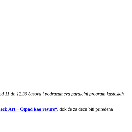
od 11 do 12.30 časova i podrazumeva paralelni program kustoskih
eci: Art – Otpad kao resurs“
, dok će za decu biti priređena