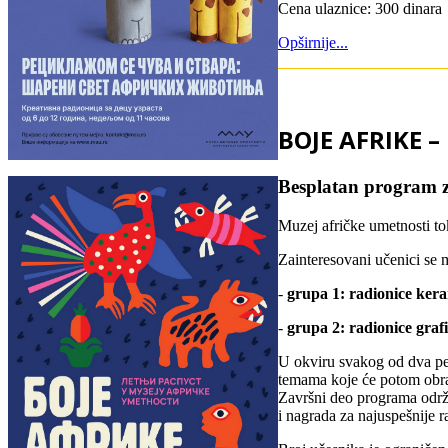
Cena ulaznice: 300 dinara
Opširnije...
BOJE AFRIKE 
Besplatan program z
Muzej afričke umetnosti to
Zainteresovani učenici se 
-
grupa 1: radionice ker
-
grupa 2: radionice graf
U okviru svakog od dva pet
temama koje će potom obra
Završni deo programa održa
i nagrada za najuspešnije 