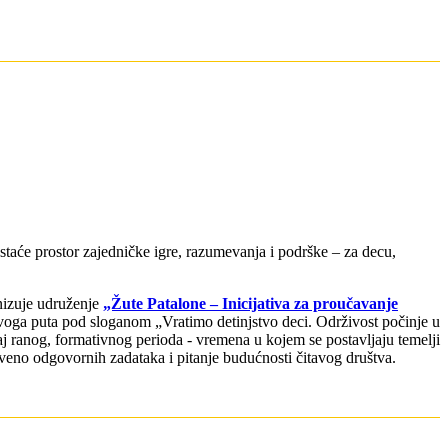
taće prostor zajedničke igre, razumevanja i podrške – za decu,
izuje udruženje
„Žute Patalone – Inicijativa za proučavanje
ovoga puta pod sloganom „Vratimo detinjstvo deci. Održivost počinje u
aj ranog, formativnog perioda - vremena u kojem se postavljaju temelji
tveno odgovornih zadataka i pitanje budućnosti čitavog društva.