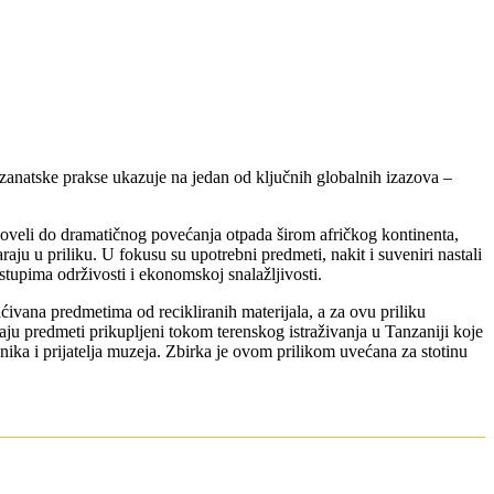
zanatske prakse ukazuje na jedan od ključnih globalnih izazova –
 doveli do dramatičnog povećanja otpada širom afričkog kontinenta,
aju u priliku. U fokusu su upotrebni predmeti, nakit i suveniri nastali
stupima održivosti i ekonomskoj snalažljivosti.
ćivana predmetima od recikliranih materijala, a za ovu priliku
ju predmeti prikupljeni tokom terenskog istraživanja u Tanzaniji koje
adnika i prijatelja muzeja. Zbirka je ovom prilikom uvećana za stotinu