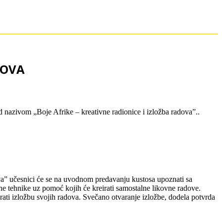
DOVA
 nazivom „Boje Afrike – kreativne radionice i izložba radova”..
va” učesnici će se na uvodnom predavanju kustosa upoznati sa
 tehnike uz pomoć kojih će kreirati samostalne likovne radove.
ati izložbu svojih radova. Svečano otvaranje izložbe, dodela potvrda