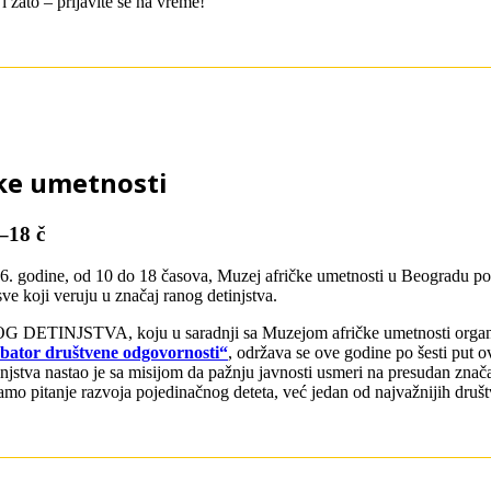
i zato – prijavite se na vreme!
čke umetnosti
0–18 č
6. godine, od 10 do 18 časova, Muzej afričke umetnosti u Beogradu pos
 sve koji veruju u značaj ranog detinjstva.
 DETINJSTVA, koju u saradnji sa Muzejom afričke umetnosti organ
ubator društvene odgovornosti“
, održava se ove godine po šesti put 
injstva nastao je sa misijom da pažnju javnosti usmeri na presudan znač
samo pitanje razvoja pojedinačnog deteta, već jedan od najvažnijih druš