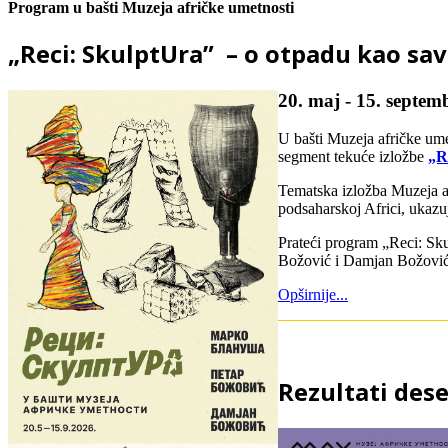
Program u bašti Muzeja afričke umetnosti
„Reci: SkulptUra” – o otpadu kao s
20. maj - 15. septem
U bašti Muzeja afričke ume
segment tekuće izložbe
„R
Tematska izložba Muzeja af
podsaharskoj Africi, ukazu
Prateći program „Reci: Sku
Božović i Damjan Božović,
Opširnije...
Rezultati des