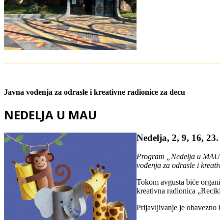
Javna vođenja za odrasle i kreativne radionice za decu
NEDELJA U MAU
Nedelja, 2, 9, 16, 23
Program „Nedelja u MAU“ o
vođenja za odrasle i kreat
Tokom avgusta biće organiz
kreativna radionica „Recikl
Prijavljivanje je obavezno 