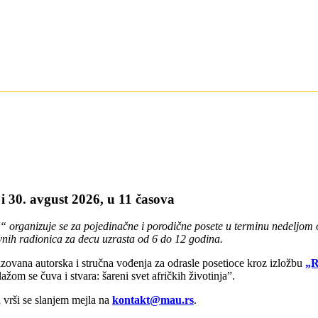
. i 30. avgust 2026, u 11 časova
rganizuje se za pojedinačne i porodične posete u terminu nedeljom 
ivnih radionica za decu uzrasta od 6 do 12 godina.
ovana autorska i stručna vođenja za odrasle posetioce kroz izložbu
„R
ažom se čuva i stvara: šareni svet afričkih životinja”.
i vrši se slanjem mejla na
kontakt@mau.rs
.