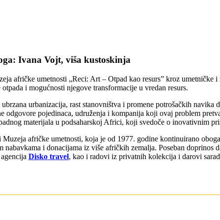
oga: Ivana Vojt, viša kustoskinja
ja afričke umetnosti „Reci: Art – Otpad kao resurs” kroz umetničke i 
e otpada i mogućnosti njegove transformacije u vredan resurs.
u ubrzana urbanizacija, rast stanovništva i promene potrošačkih navika
ne odgovore pojedinaca, udruženja i kompanija koji ovaj problem pretvar
padnog materijala u podsaharskoj Africi, koji svedoče o inovativnim pri
ci Muzeja afričke umetnosti, koja je od 1977. godine kontinuirano oboga
m nabavkama i donacijama iz više afričkih zemalja. Poseban doprinos da
 agencija
Disko travel
, kao i radovi iz privatnih kolekcija i darovi sar