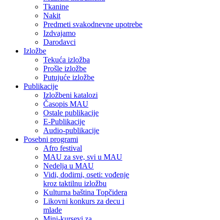
Tkanine
Nakit
Predmeti svakodnevne upotrebe
Izdvajamo
Darodavci
Izložbe
Tekuća izložba
Prošle izložbe
Putujuće izložbe
Publikacije
Izložbeni katalozi
Časopis MAU
Ostale publikacije
E-Publikacije
Audio-publikacije
Posebni programi
Afro festival
MAU za sve, svi u MAU
Nedelja u MAU
Vidi, dodirni, oseti: vođenje
kroz taktilnu izložbu
Kulturna baština Topčidera
Likovni konkurs za decu i
mlade
Mini-kursevi za