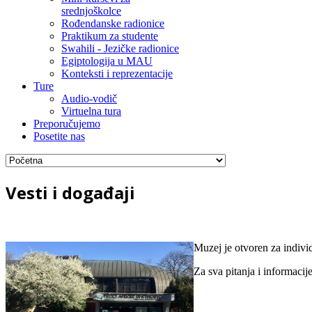
srednjoškolce
Rođendanske radionice
Praktikum za studente
Swahili - Jezičke radionice
Egiptologija u MAU
Konteksti i reprezentacije
Ture
Audio-vodič
Virtuelna tura
Preporučujemo
Posetite nas
Vesti i događaji
Muzej je otvoren za indivi
Za sva pitanja i informaci