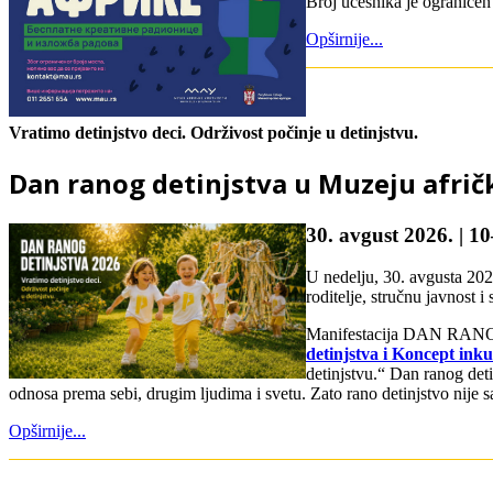
Broj učesnika je ograničen 
Opširnije...
Vratimo detinjstvo deci. Održivost počinje u detinjstvu.
Dan ranog detinjstva u Muzeju afri
30. avgust 2026. | 1
U nedelju, 30. avgusta 202
roditelje, stručnu javnost i
Manifestacija DAN RANOG
detinjstva i Koncept ink
detinjstvu.“ Dan ranog det
odnosa prema sebi, drugim ljudima i svetu. Zato rano detinjstvo nije 
Opširnije...