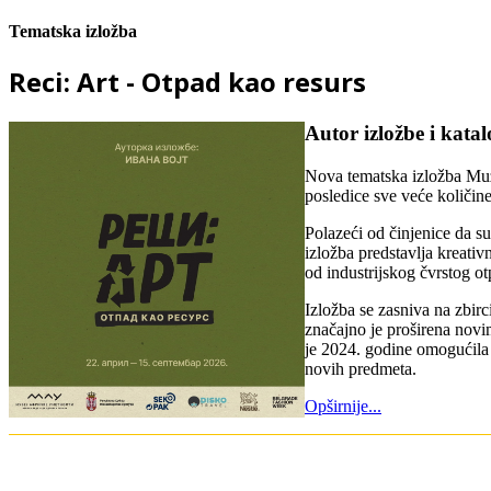
Tematska izložba
Reci: Art - Otpad kao resurs
Autor izložbe i katal
Nova tematska izložba Muze
posledice sve veće količin
Polazeći od činjenice da s
izložba predstavlja kreativ
od industrijskog čvrstog ot
Izložba se zasniva na zbir
značajno je proširena novi
je 2024. godine omogućila
novih predmeta.
Opširnije...