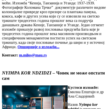
моћи. Изложба “Кенија, Танзанија и Уганда: 1937-1939.
Фотографије Коломана Трчке” документује различите видове
колонијалне привреде кроз призоре са плантажа памука,
кокоса, кафе и других усева који су се извозили на светско
тржиште тридесетих година прошлог века са подручја
данашњих држава Кеније, Танзаније и Уганде. Један сегмент
изложбе приказује развој пословања предузећа Бата које је
тридесетих година прошлог века масовном производњом и
специфичним менаџментом постигло успех на светском
тржишту, када своје пословање почиње да шири и у источној
Африци.
Опширније о изложби...
Контакт:
m.milos@mau.rs
NYIMPA KOR NDZIDZI
– Чoвeк нe мoжe oпстaти
сaм
Кустоси изложбе:
Емилиа Епштајн и др
Ана Сладојевић
Назив
Nyimpa kor
ndzidzi
је преузет из