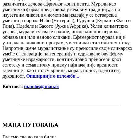
различитих делова афричког континента. Мурали као
уметничка форма представљају вековну традицију, а по
изузетним ликовним дометима издвајају се остварења
уметница народа Игбо (Нигерија), Гурунси (Буркина Фасо и
Гана), Ндебеле и Басото (Јужна Африка). Услед климатских
услова, мурали су сваке године, после кишног периода,
обнављани или наново сликани. Ефемерност мурала није
утицала на ликовни програм, уметнички стил или тематику.
Напротив, жене-муралисткиње су преносиле своје сликарско
умеће с генерације на генерацију и одржавале ову форму
уметничке изражајности, континуирано преносећи кроз
естетску и семантичку призму најзначајније вредности
заједнице - као што су врлина, морал, понос, идентитет,
духовност.
Опширније о изложби...
Контакт:
m.milos@mau.rs
МАПА ПУТОВАЊА
Где смо све до сада били: