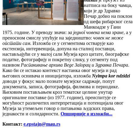
натписа на боку чамца,
који је др Здравко
Печар добио на поклон
од шефа рибарског села
Манкоадзе у Гани
1975. године. У преводу значи:
за једног човека нема хране
, а у
преносном смислу упућује на заједништво:
човек не може
опстати сам
. Изложба се у сегментима остварује као
екстензија, интервенција, допуна на сталној поставци,
настављајући се у малој сали Музеја кроз цитате, биографске
податке, фотографију и покретну слику, у сегменту под
називом
Распакивање архива Веде Загорац и Здравка Печара
.
Како би се истакао контекст настанка овог музеја и рад
његових оснивача и иницијатора, изложба
Nyimpa kor ndzidzi
доводи у фокус мало познате музејске садржаје, попут
докумената, записа, фотографија, филмова и периодике.
Њиховим постављањем кроз тематске целине унутар
оригиналне поставке (из 1977. гoдинe), преиспитује се
могућност различитих интерпретација и потенцијала овог
Музеја за утемељен говор о питањима људских права,
једнакости и солидарности.
Опширније о изложби...
Контакт:
е.еpstајn@mаu.rs