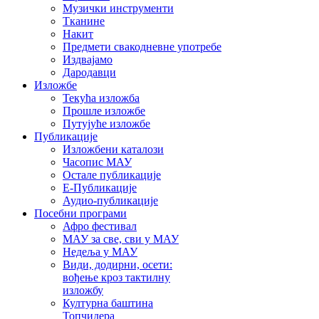
Музички инструменти
Тканине
Накит
Предмети свакодневне употребе
Издвајамо
Дародавци
Изложбе
Текућа изложба
Прошле изложбе
Путујуће изложбе
Публикације
Изложбени каталози
Часопис МАУ
Остале публикације
Е-Публикације
Аудио-публикације
Посебни програми
Афро фестивал
МАУ за све, сви у МАУ
Недеља у МАУ
Види, додирни, осети:
вођење кроз тактилну
изложбу
Културна баштина
Топчидера