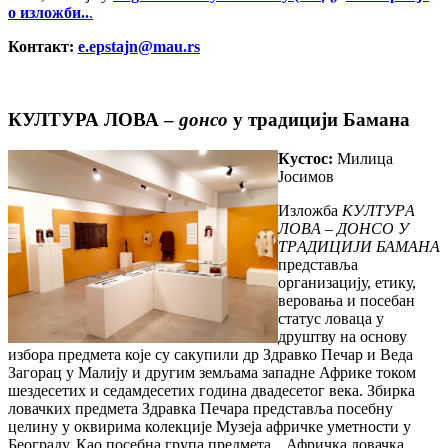
о изложби..
.
Контакт:
e.epstajn@mau.rs
КУЛТУРА ЛОВА –
донсо
у традицији Бамана
Кустос:
Милица
Јосимов
Изложба
КУЛТУРА
ЛОВА – ДОНСО У
ТРАДИЦИЈИ БАМАНА
представља
организацију, етику,
веровања и посебан
статус ловаца у
друштву на основу
избора предмета које су сакупили др Здравко Печар и Веда
Загорац у Малију и другим земљама западне Африке током
шездесетих и седамдесетих година двадесетог века. Збирка
ловачких предмета Здравка Печара представља посебну
целину у оквирима колекције Музеја афричке уметности у
Београду. Као посебна група предмета, „Афричка ловачка