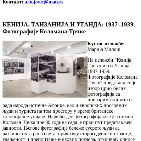
Контакт:
a.bojovic@mau.rs
КЕНИЈА, ТАНЗАНИЈА И УГАНДА: 1937–1939.
Фотографије Коломана Трчке
Кустос изложбе:
Марија Милош
На изложби “Кенија,
Танзанија и Уганда:
1937-1939.
Фотографије Коломана
Трчке” представљен је
избор црно-белих
фотографија са
призорима живота и
рада народа источне Африке, као и европских пословних
људи и туриста на том простору у време британске
колонијалне управе. Највећи део фотографија које је снимио
Коломан Трчка пре 80 година сада је први пут представљен
јавности. Његове фотографије бележе сусрете људи са
различитих страна света, приказују староседеоце и странце,
удаљеност и преплитање њихових погледа, откривају односе