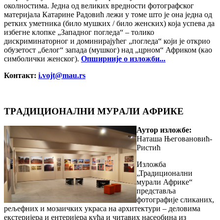
околностима. Једна од великих вредности фотографског
материјала Катарине Радовић лежи у томе што је она једна од
ретких уметника (било мушких / било женских) која успева да
избегне клопке „Западног погледа“ – толико
дискриминаторног и доминирајућег „погледа“ који је открио
обузетост „белог“ запада (мушког) над „црном“ Африком (као
симболички женског).
Опширније о изложби...
Контакт:
i.vojt@mau.rs
TРAДИЦИOНAЛНИ MУРAЛИ AФРИКE
Аутор изложбе:
Наташа Његовановић-
Ристић
Изложба
„Традиционални
мурали Африке“
представља
фотографије сликаних,
рељефних и мозаичких украса на архитектури – деловима
екстеријера и ентеријера кућа и читавих насеобина из