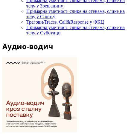
Примарна уметност: слике на стенама, слике на
телу у Зрењанину
Примарна уметност: слике на стенама, слике на
телу у Сопоту
Трагови/Traces, Call&Response у ФКЦ
Примарна уметност: слике на стенама, слике на
телу у Суботици
Аудио-водич