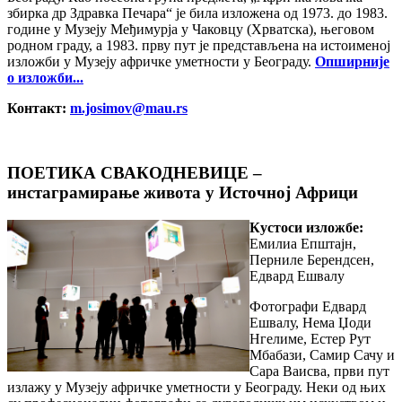
збирка др Здравка Печара“ је била изложена од 1973. до 1983.
године у Музеју Међимурја у Чаковцу (Хрватска), његовом
родном граду, а 1983. прву пут је представљена на истоименој
изложби у Музеју афричке уметности у Београду.
Опширније
о изложби...
Контакт:
m.josimov@mau.rs
ПОЕТИКА СВАКОДНЕВИЦЕ –
инстаграмирање живота у Источној Африци
Кустоси изложбе:
Емилиа Епштајн,
Перниле Берендсен,
Едвард Ешвалу
Фoтoгрaфи Едвард
Ешвалу, Нема Џоди
Нгелиме, Естер Рут
Мбабази, Самир Сачу и
Сара Ваисва, први пут
излажу у Mузejу aфричкe умeтнoсти у Бeoгрaду. Неки од њих