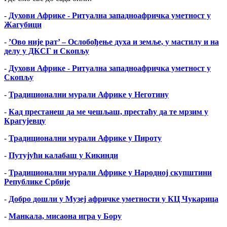
-
Духови Африке - Ритуална западноафричка уметност у
Жагубици
-
’Ово није рат’ – Ослобођење духа и земље, у мастилу и на
делу у ДКСГ и Скопљу
-
Духови Африке - Ритуална западноафричка уметност у
Скопљу
-
Традиционални мурали Африке у Неготину
-
Кад престанеш да ме чешљаш, престаћу да те мрзим у
Крагујевцу
-
Традиционални мурали Африке у Пироту
-
Путујући калабаш у Кикинди
-
Традиционални мурали Африке у Народној скупштини
Републике Србије
-
Добро дошли у Музеј афричке уметности у КЦ Чукарица
-
Манкала, мисаона игра у Бору