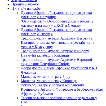
Прошле изложбе
Путујуће изложбе
Духови Африке - Ритуална западноафричка
уметност у Жагубици
’Ово није рат’ – Ослобођење духа и земље, у
мастилу и на делу у ДКСГ и Скопљу
Духови Африке - Ритуална западноафричка
уметност у Скопљу
Традиционални мурали Африке у Неготину
Кад престанеш да ме чешљаш, престаћу да те
мрзим у Крагујевцу
Традиционални мурали Африке у Пироту
Путујући калабаш у Кикинди
Традиционални мурали Африке у Народној
скупштини Републике Србије
Добро дошли у Музеј афричке уметности у КЦ
Чукарица
Манкала, мисаона игра у Бору
Манкала, мисаона игра у Кикинди
Јужно од Сахаре у Горњем Милановцу
Креирано у Африци: Фризерске и берберске табле
Африке у Љубљани
Тегови за мерење златног праха народа Акан у
НБС