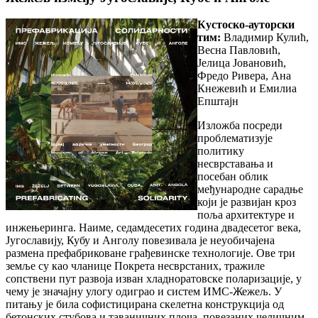
Кустоско-ауторски
тим:
Владимир Кулић,
Весна Павловић,
Јелица Јовановић,
Фредо Ривера, Ана
Кнежевић и Емилиа
Епштајн
Изложба посреди
проблематизује
политику
несврставања и
посебан облик
међународне сарадње
који је развијан кроз
поља архитектуре и
инжењеринга. Наиме, седамдесетих година двадесетог века,
Југославију, Кубу и Анголу повезивала је неуобичајена
размена префабриковане грађевинске технологије. Ове три
земље су као чланице Покрета несврстаних, тражиле
сопствени пут развоја изван хладноратовске поларизације, у
чему је значајну улогу одиграо и систем ИМС-Жежељ. У
питању је била софистицирана скелетна конструкција од
бетонских стубова и таваничних плоча, повезаних челичним