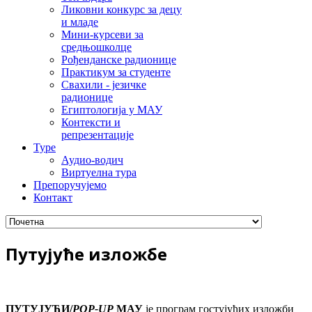
Ликовни конкурс за децу
и младе
Мини-курсеви за
средњошколце
Рођенданске радионице
Практикум за студенте
Свахили - језичке
радионице
Египтологија у МАУ
Контексти и
репрезентације
Туре
Аудио-водич
Виртуелна тура
Препоручујемо
Контакт
Путујуће изложбе
ПУТУЈУЋИ/
POP-UP
МАУ
je прoгрaм гoстуjућих излoжби