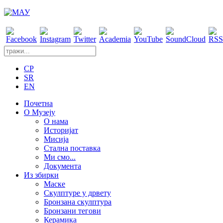
CP
SR
EN
Почетна
О Музеју
О нама
Историјат
Мисија
Стална поставка
Ми смо...
Документа
Из збирки
Маске
Скулптуре у дрвету
Бронзана скулптура
Бронзани тегови
Керамика