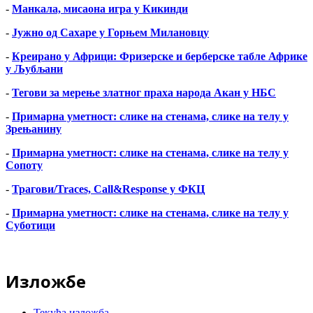
-
Манкала, мисаона игра у Кикинди
-
Јужно од Сахаре у Горњем Милановцу
-
Креирано у Африци: Фризерске и берберске табле Африке
у Љубљани
-
Тегови за мерење златног праха народа Акан у НБС
-
Примарна уметност: слике на стенама, слике на телу у
Зрењанину
-
Примарна уметност: слике на стенама, слике на телу у
Сопоту
-
Трагови/Traces, Call&Response у ФКЦ
-
Примарна уметност: слике на стенама, слике на телу у
Суботици
Изложбе
Текућа изложба