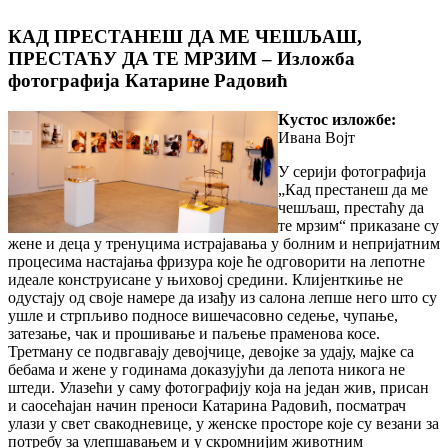
КAД ПРEСTAНEШ ДA ME ЧEШЉAШ,
ПРEСTAЋУ ДA TE MРЗИM – Излoжбa
фoтoгрaфиja Кaтaринe Рaдoвић
Кустoс излoжбe:
Ивaнa Вojт
У серији фотографија
„Кад престанеш да ме
чешљаш, престаћу да
те мрзим“ приказане су
жене и деца у тренуцима истрајавања у болним и непријатним
процесима настајања фризура које ће одговорити на лепотне
идеале конструисане у њиховој средини. Клијенткиње не
одустају од своје намере да изађу из салона лепше него што су
ушле и стрпљиво подносе вишечасовно седење, чупање,
затезање, чак и прошивање и паљење праменова косе.
Третману се подвгавају девојчице, девојке за удају, мајке са
бебама и жене у годинама доказујући да лепота никога не
штеди. Улазећи у саму фотографију која на један жив, присан
и саосећајан начин преноси Катарина Радовић, посматрач
улази у свет свакодневице, у женске просторе које су везани за
потребу за улепшавањем и у скромнијим животним