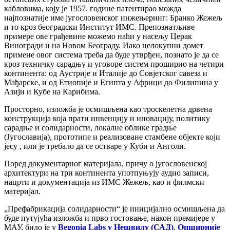
кабловима, коју је 1957. године патентирао можда
најпознатије име југословенског инжењеринг: Бранко Жежељ
и то кроз београдски Институт ИМС. Препознатљиве
примере ове грађевине можемо наћи у насељу Церак
Виногради и на Новом Београду. Иако целокупни домет
примене овог система треба да буде утврђен, познато је да се
кроз техничку сарадњу и уговоре систем проширио на четири
континента: од Аустрије и Италије до Совјетског савеза и
Мађарске, и од Етиопије и Египта у Африци до Филипина у
Азији и Кубе на Карибима.
Просторно, изложба је осмишљена као троскелетна дрвена
конструкција која прати инвенцију и иновацију, политику
сарадње и солидарности, локалне облике градње
(Југославија), прототипе и реализоване стамбене објекте који
јесу , или је требало да се остваре у Куби и Анголи.
Поред документарног материјала, причу о југословенској
архитектури на три континента употпуњују аудио записи,
нацрти и документација из ИМС Жежељ, као и филмски
материјал.
„Префабрикација солидарности“ је иницијално осмишљена да
буде путујућа изложба и прво гостовање, након премијере у
МАУ, било је у
Begonia Labs у Нешвилу (САД)
.
Опширније