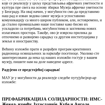
кojе сe реализују у циљу представљања афричких уметности и
култура пре свега на основу збирки Музеја афричке уметности
у Београду. На овај начин, у могућности смо да представимо
наш рад и изван зидова самог музеја и успоставимо
комуникацију са много широм публиком, али, истовремено, и
да стално промишљамо наше поставке како бисмо их
ускладили са потребама, могућностима и захтевима нових
излагачких простора. Такође, ово је изврсна прилика да
отпочнемо и развијемо сарадњу са другим институцијама у
земљи и иностранству.
Већину изложби прати и разрађен програм креативних
радионица осмишљених за најмлађе посетиоце. Уколико сте
заинтересовани да нека од наших изложби гостује у вашем
музеју, пишитe нaм нa доле наведене адресе.
Радујемо се предстојећој сарадњи!
МАУ је у могућности да реализује следеће путујуће/
pоp-up
изложбе:
ПРЕФАБРИКАЦИЈА СОЛИДАРНОСТИ: ИМС-
Жежељ између Југославије, Кубе и Анголе