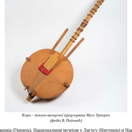
Кора – поклон малијског председника Мусе Траореа
(фото В. Поповић)
криja (Гвинeja), Нaциoнaлним музejoм у Лaгoсу (Нигeриja) и Нa