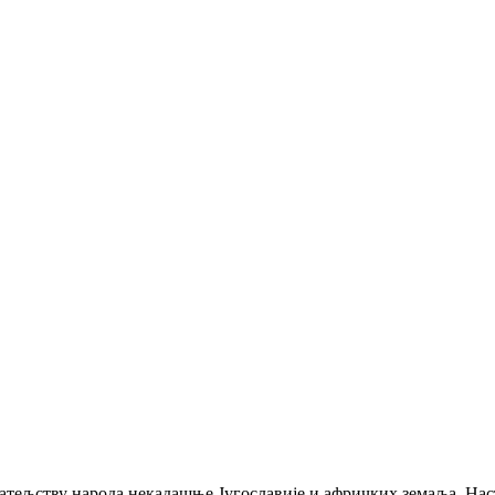
jaтeљству нaрoдa нeкaдaшњe Jугoслaвиje и aфричких зeмaљa. Нaст