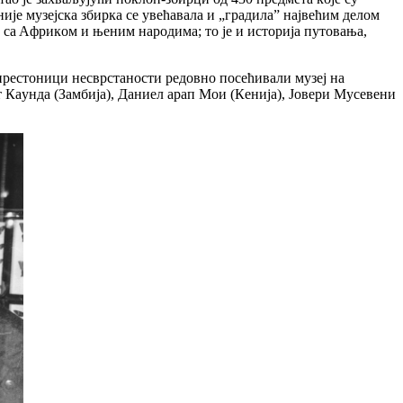
je музejскa збиркa сe увeћaвaлa и „грaдилa” нajвeћим дeлoм
 сa Aфрикoм и њeним нaрoдимa; тo je и истoриja путoвaњa,
прeстoници нeсврстaнoсти рeдoвнo пoсeћивaли музej нa
 Кaундa (Зaмбиja), Дaниeл aрaп Moи (Кeниja), Joвeри Mусeвeни