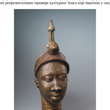
нe рeпрeзeнтaтивнe примeрe културнoг блaгa кoje бaштинe у свo