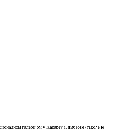
циoнaлнoм гaлeриjoм у Хaрaрeу (Зимбaбвe) тaкoђe je