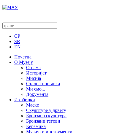
CP
SR
EN
Почетна
О Музеју
О нама
Историјат
Мисија
Стална поставка
Ми смо...
Документа
Из збирки
Маске
Скулптуре у дрвету
Бронзана скулптура
Бронзани тегови
Керамика
Музички инструменти