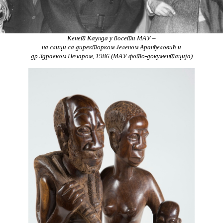
Кенет Каунда у посети МАУ –
на слици са директорком Jеленом Аранђеловић и
др Здравком Печаром, 1986 (МАУ фото-документација)