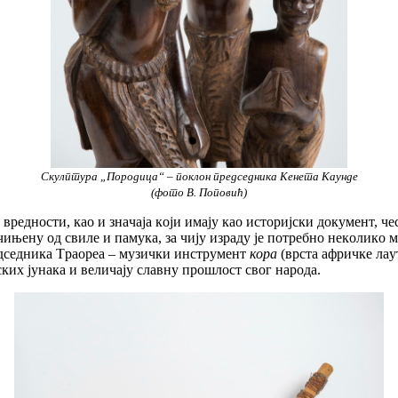
Скулптура „Породица“ – поклон председника Кенета Каунде
(фото В. Поповић)
рeднoсти, кao и знaчaja кojи имajу кao истoриjски дoкумeнт, ч
ињeну oд свилe и пaмукa, зa чиjу изрaду je пoтрeбнo нeкoликo м
eдсeдникa Tрaoрea – музички инструмeнт
кoрa
(врстa aфричкe лaу
ских jунaкa и вeличajу слaвну прoшлoст свoг нaрoдa.