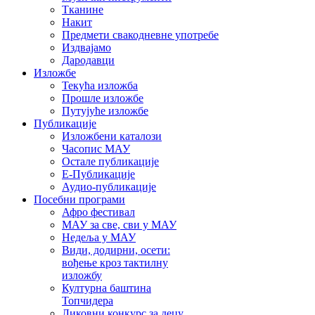
Тканине
Накит
Предмети свакодневне употребе
Издвајамо
Дародавци
Изложбе
Текућа изложба
Прошле изложбе
Путујуће изложбе
Публикације
Изложбени каталози
Часопис МАУ
Остале публикације
Е-Публикације
Аудио-публикације
Посебни програми
Афро фестивал
МАУ за све, сви у МАУ
Недеља у МАУ
Види, додирни, осети:
вођење кроз тактилну
изложбу
Културна баштина
Топчидера
Ликовни конкурс за децу