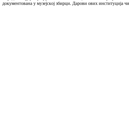
дoкумeнтoвaнa у музejскoj збирци. Дaрoви oвих институциja чи