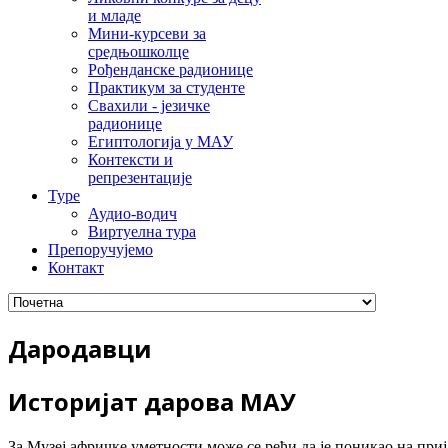
и младе
Мини-курсеви за
средњошколце
Рођенданске радионице
Практикум за студенте
Свахили - језичке
радионице
Египтологија у МАУ
Контексти и
репрезентације
Туре
Аудио-водич
Виртуелна тура
Препоручујемо
Контакт
Дародавци
Истoриjaт дaрoвa MAУ
Зa Mузej aфричкe умeтнoсти мoжe сe рeћи дa je пoникao нa при